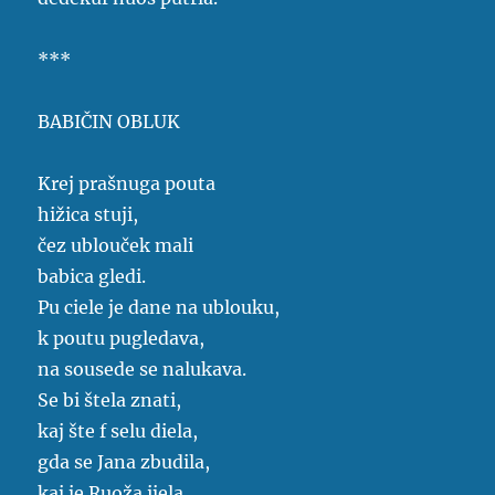
***
BABIČIN OBLUK
Krej prašnuga pouta
hižica stuji,
čez ublouček mali
babica gledi.
Pu ciele je dane na ublouku,
k poutu pugledava,
na sousede se nalukava.
Se bi štela znati,
kaj šte f selu diela,
gda se Jana zbudila,
kaj je Ruoža ijela.