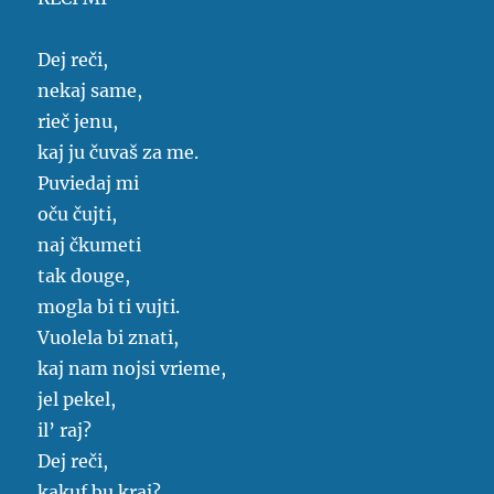
Dej reči,
nekaj same,
rieč jenu,
kaj ju čuvaš za me.
Puviedaj mi
oču čujti,
naj čkumeti
tak douge,
mogla bi ti vujti.
Vuolela bi znati,
kaj nam nojsi vrieme,
jel pekel,
il’ raj?
Dej reči,
kakuf bu kraj?