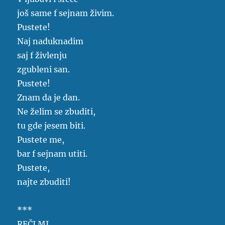
još same f sejnam živim.
Pustete!
Naj naduknadim
saj f živlenju
zgubleni san.
Pustete!
Znam da je dan.
Ne želim se zbuditi,
tu gde jesem biti.
Pustete me,
bar f sejnam utiti.
Pustete,
najte zbuditi!
***
REČI MI