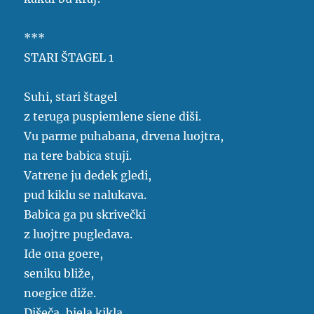
***
STARI ŠTAGEL 1
Suhi, stari štagel
z teruga puspiemlene siene diši.
Vu parme puhabana, drvena luojtra,
na tere babica stuji.
Vatrene ju dedek gledi,
pud kiklu se nalukava.
Babica ga pu skrivečki
z luojtre pugledava.
Ide ona goere,
seniku bliže,
noegice diže.
Dišeča, biela kikla