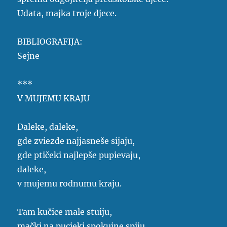
Udata, majka troje djece.
BIBLIOGRAFIJA:
Sejne
***
V MUJEMU KRAJU
Daleke, daleke,
gde zviezde najjasneše sijaju,
gde ptičeki najlepše pupievaju,
daleke,
v mujemu rodnumu kraju.
Tam kučice male stuiju,
mački na pucieki spokujne spiju,