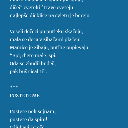
dišeči cveteki f trave cveteju,
najlepše dieklice na svietu je bereju.
Veseli dečeci pu putieku skačeju,
mala se deca v zibačami plačeju.
Mamice je zibaju, putihe pupievaju:
“Spi, diete male, spi.
Gda se zbudil budeš,
pak buš cical ti”.
***
PUSTETE ME
Pustete nek sejnam,
pustete da spim!
V ljubavi i sreče