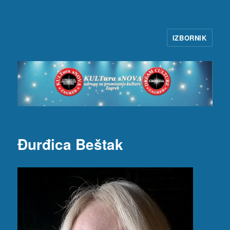
IZBORNIK
KULTura sNOVA
Đurđica Beštak