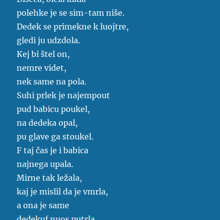
polehke je se sim-tam niše.
Dedek se primekne k luojtre,
gledi ju udzdola.
Kej bi štel on,
nemre videt,
nek same na pola.
Suhi prlek je najempout
pud babicu poukel,
na dedeka opal,
pu glave ga stoukel.
F taj čas je i babica
najnega upala.
Mirne tak ležala,
kaj je mislil da je vmrla,
a ona je same
dedekuf nuos putrla.