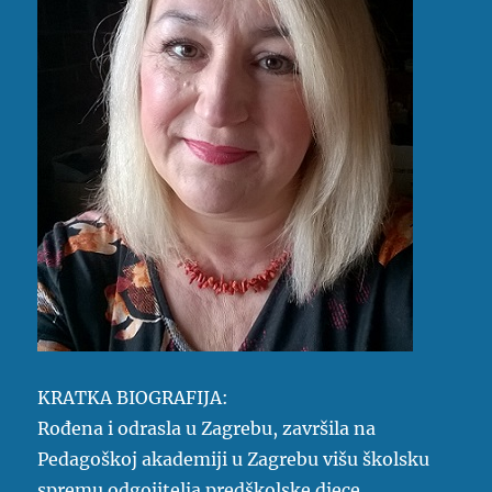
KRATKA BIOGRAFIJA:
Rođena i odrasla u Zagrebu, završila na
Pedagoškoj akademiji u Zagrebu višu školsku
spremu odgojitelja predškolske djece.