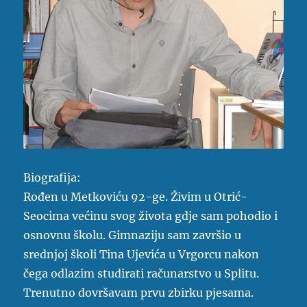
Biografija:
Rođen u Metkoviću 92-ge. Živim u Otrić-
Seocima većinu svog života gdje sam pohodio i
osnovnu školu. Gimnaziju sam završio u
srednjoj školi Tina Ujevića u Vrgorcu nakon
čega odlazim studirati računarstvo u Splitu.
Trenutno dovršavam prvu zbirku pjesama.