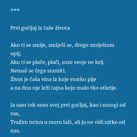
***
Prvi gutljaj iz čaše života
Ako ti se smije, smiješi se, druge smijehom
opij;
Ako ti se plače, plači, suze svoje ne krij.
Nemaš se čega sramiti.
Život je čaša vina iz koje svatko pije
a na dnu nje leži tajna koju malo tko otkrije.
Ja sam tek uzeo svoj prvi gutljaj, kao i mnogi od
vas,
Tražim istinu u moru laži, ali ju ne vidi nitko od
nas.