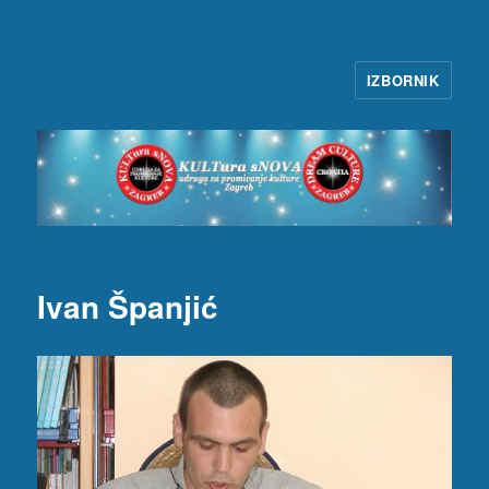
IZBORNIK
KULTura sNOVA
Ivan Španjić