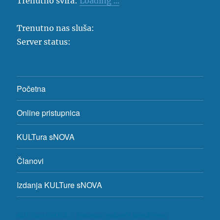
Trenutno svira:
Loading ...
Trenutno nas sluša:
Server status:
Početna
Online pristupnica
KULTura sNOVA
Članovi
Izdanja KULTure sNOVA
KULTura sNOVA
Ponosno pokreće WordPress