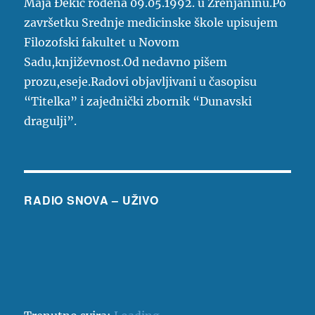
Maja Đekić rođena 09.05.1992. u Zrenjaninu.Po
završetku Srednje medicinske škole upisujem
Filozofski fakultet u Novom
Sadu,književnost.Od nedavno pišem
prozu,eseje.Radovi objavljivani u časopisu
“Titelka” i zajednički zbornik “Dunavski
dragulji”.
RADIO SNOVA – UŽIVO