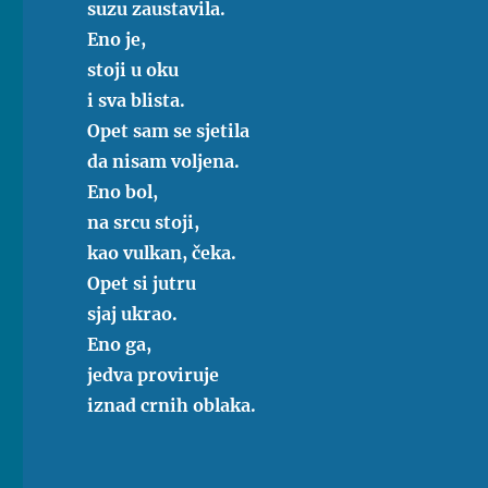
suzu zaustavila.
Eno je,
stoji u oku
i sva blista.
Opet sam se sjetila
da nisam voljena.
Eno bol,
na srcu stoji,
kao vulkan, čeka.
Opet si jutru
sjaj ukrao.
Eno ga,
jedva proviruje
iznad crnih oblaka.