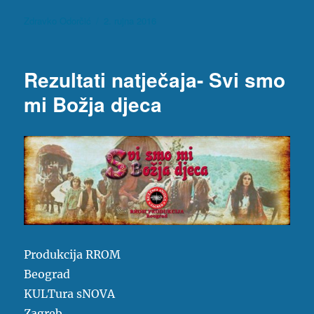
Autor
Objavljeno
Zdravko Odorčić
2. rujna 2016
dana
Rezultati natječaja- Svi smo
mi Božja djeca
Produkcija RROM
Beograd
KULTura sNOVA
Zagreb