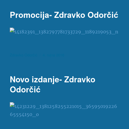
Promocija- Zdravko Odorčić
Autor
Objavljeno
Zdravko Odorčić
4. rujna 2016
dana
Novo izdanje- Zdravko
Odorčić