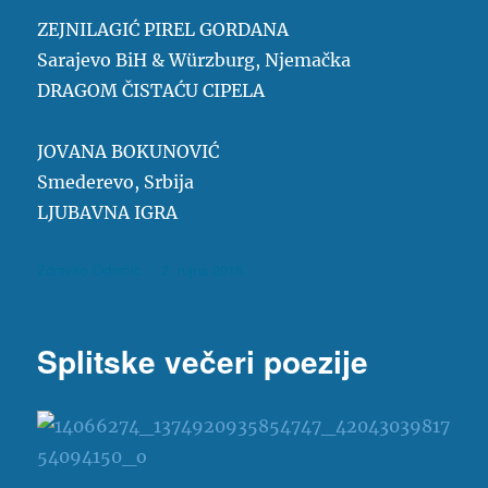
ZEJNILAGIĆ PIREL GORDANA
Sarajevo BiH & Würzburg, Njemačka
DRAGOM ČISTAĆU CIPELA
JOVANA BOKUNOVIĆ
Smederevo, Srbija
LJUBAVNA IGRA
Autor
Objavljeno
Zdravko Odorčić
2. rujna 2016
dana
Splitske večeri poezije