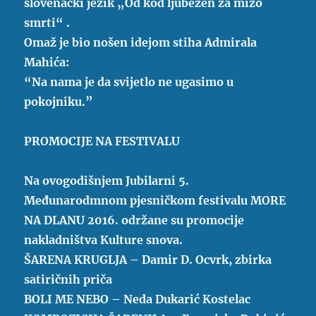
slovenački jezik „Od kod ljubezen za mizo
smrti“ .
Omaž je bio nošen idejom stiha Admirala
Mahića:
“Na nama je da svijetlo ne ugasimo u
pokojniku.”
PROMOCIJE NA FESTIVALU
Na ovogodišnjem Jubilarni 5.
Međunarodmnom pjesničkom festivalu MORE
NA DLANU 2016. održane su promocije
nakladništva Kulture snova.
ŠARENA KRUGLJA – Damir D. Ocvrk, zbirka
satiričnih priča
BOLI ME NEBO – Neda Dukarić Kostelac