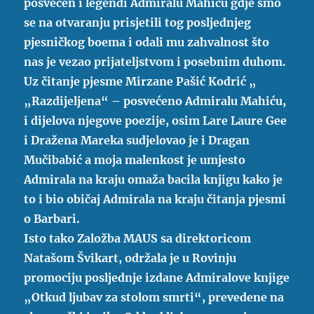
posvećen i legendi Admiralu Mahiću gdje smo
se na otvaranju prisjetili tog posljednjeg
pjesničkog boema i odali mu zahvalnost što
nas je vezao prijateljstvom i posebnim duhom.
Uz čitanje pjesme Mirzane Pašić Kodrić „
„Razdijeljena“ – posvećeno Admiralu Mahiću,
i dijelova njegove poezije, osim Lare Laure Gee
i Dražena Mareka sudjelovao je i Dragan
Mučibabić a moja malenkost je umjesto
Admirala na kraju omaža bacila knjigu kako je
to i bio običaj Admirala na kraju čitanja pjesmi
o Barbari.
Isto tako Založba MAUS sa direktoricom
Natašom Švikart, održala je u Rovinju
promociju posljednje izdane Admiralove knjige
„Otkud ljubav za stolom smrti“, prevedene na