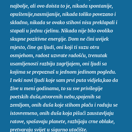
najbolje, ali ovo doista to je, nikada spontanije,
opuštenije,nasmijanije, nikada toliko povezano i
skladno, nikada se ovako stihovi nisu preklapali i
stapali u jednu cjelinu. Nikada nije bilo ovoliko
skupne pozitivne energije. Dom ne čini uvijek
mjesto, čine ga ljudi, oni koji ti suzu otru
osmjehom, radost uzvrate radošću, trenutak
usamljenosti razbiju zagrljajem, oni ljudi sa
kojima se prepoznaš u jednom jedinom pogledu.
I neki novi ljudi koje sam prvi puta vidjela,kao da
žive u meni godinama, to su sve privilegije
poetskih duša,otvorenih nebu,spojenih sa
zemljom, onih duša koje stihom plaču i raduju se
istovremeno, onih duša koja pišući zaustavljaju
ratove, spašavaju planete, razbijaju crne oblake,
pretvaraju svijet u sigurno utočište.