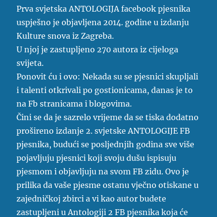
Prva svjetska ANTOLOGIJA facebook pjesnika
uspješno je objavljena 2014. godine u izdanju
Kulture snova iz Zagreba.
U njoj je zastupljeno 270 autora iz cijeloga
svijeta.
Ponovit ću i ovo: Nekada su se pjesnici skupljali
i talenti otkrivali po gostionicama, danas je to
na Fb stranicama i blogovima.
Čini se da je sazrelo vrijeme da se tiska dodatno
prošireno izdanje 2. svjetske ANTOLOGIJE FB
pjesnika, budući se posljednjih godina sve više
pojavljuju pjesnici koji svoju dušu ispisuju
pjesmom i objavljuju na svom FB zidu. Ovo je
prilika da vaše pjesme ostanu vječno otiskane u
zajedničkoj zbirci a vi kao autor budete
zastupljeni u Antologiji 2 F
B pjesnika koja će