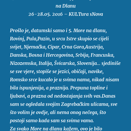
na Dlanu
26-28.05. 2016 – KULTura sNova
Prošlo je, datumski samo i 5. More na dlanu,
Rovinj, Pula,Pazin, u srcu Istre skupio se cijeli
svijet, Njemačka, Cipar, Crna Gora,Austrija,
Danska, Bosna i Hercegovina, Srbija, Francuska,
Nizozemska, Italija, Švicarska, Slovenija… sjediniše
se sve vjere, stopiše se jezici, običaji, navike,
Romsko srce kucalo je u svima nama, nikad nisam
bila ispunjenija, a praznija. Prepuna topline i
l
jubavi, a prazna od nedostajanja svih vas.Danas
sam se ogledala svojim Zagrebačkim ulicama, sve
što volim je ovdje, ali nema onog nečega, što
postoji samo kada sam sa svima vama.
Za svako More na dlanu kažem, ovo je bilo