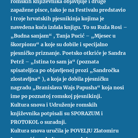
romskih književnika objavljuje i druge
zapažene pisce, tako je na Festivalu predstavio
i troje hrvatskih pjesnikinja kojima je
navedena kuća izdala knjigu. To su Ruža Rosi –
„Budna sanjam“ , Tanja Pucić – „Mjesec u
škorpionu“ a koje su dobile i specijalno
pjesničko priznanje. Poetsko otkriće je Sandra
Petrž – „Istina to sam ja“ (poznata
spisateljica po objavljenoj prozi „Sandročka
zlostavljna“ ), a koja je dobila pjesničku
nagradu „Branislava Wajs Papusha“ koja nosi
ime po poznatoj romskoj pjesnikinji.
Kultura snova i Udruženje romskih
književnika potpisali su SPORAZUM i
PROTOKOL o suradnji.
Kultura snova uručila je POVELJU Zlatomiru