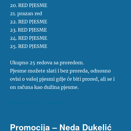
20. RED PJESME
21. prazan red
22. RED PJESME
23. RED PJESME
24. RED PJESME
25. RED PJESME
Ukupno 25 redova sa proredom.
Pjesme možete slati i bez proreda, odnosno
ovisi o vašoj pjesmi gdje će biti prored, ali se i
on računa kao dužina pjesme.
Autor
Objavljeno
Zdravko Odorčić
9. lipnja 2016
dana
Promocija – Neda Dukelić