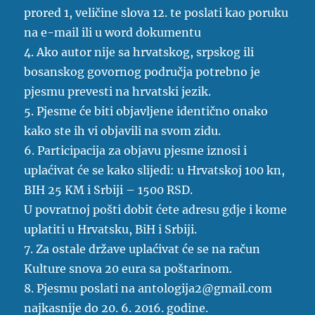
prored 1, veličine slova 12. te poslati kao poruku
na e-mail ili u word dokumentu
4. Ako autor nije sa hrvatskog, srpskog ili
bosanskog govornog područja potrebno je
pjesmu prevesti na hrvatski jezik.
5. Pjesme će biti objavljene identično onako
kako ste ih vi objavili na svom zidu.
6. Participacija za objavu pjesme iznosi i
uplaćivat će se kako slijedi: u Hrvatskoj 100 kn,
BIH 25 KM i Srbiji – 1500 RSD.
U povratnoj pošti dobit ćete adresu gdje i kome
uplatiti u Hrvatsku, BiH i Srbiji.
7. Za ostale države uplaćivat će se na račun
Kulture snova 20 eura sa poštarinom.
8. Pjesmu poslati na
antologija2@gmail.com
najkasnije do 20. 6. 2016. godine.