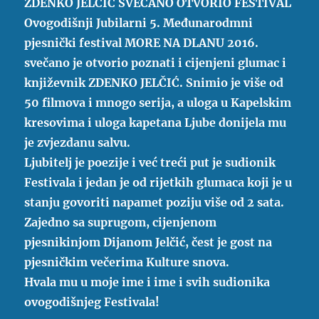
ZDENKO JELČIĆ SVEČANO OTVORIO FESTIVAL
Ovogodišnji Jubilarni 5. Međunarodmni
pjesnički festival MORE NA DLANU 2016.
svečano je otvorio poznati i cijenjeni glumac i
književnik ZDENKO JELČIĆ. Snimio je više od
50 filmova i mnogo serija, a uloga u Kapelskim
kresovima i uloga kapetana Ljube donijela mu
je zvjezdanu salvu.
Ljubitelj je poezije i već treći put je sudionik
Festivala i jedan je od rijetkih glumaca koji je u
stanju govoriti napamet poziju više od 2 sata.
Zajedno sa suprugom, cijenjenom
pjesnikinjom Dijanom Jelčić, čest je gost na
pjesničkim večerima Kulture snova.
Hvala mu u moje ime i ime i svih sudionika
ovogodišnjeg Festivala!