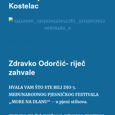
Kostelac
Autor
Objavljeno
Zdravko Odorčić
9. lipnja 2016
dana
Zdravko Odorčić- riječ
zahvale
HVALA VAM ŠTO STE BILI DIO 5.
MEĐUNARODNOG PJESNIČKOG FESTIVALA
„MORE NA DLANU“ – u pjeni stihova.