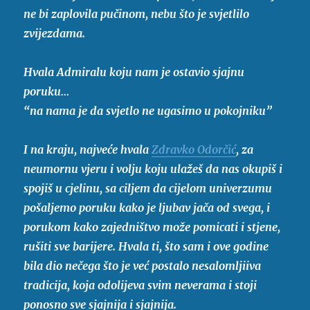
ne bi zaplovila pučinom, nebu što je svjetlilo
zvijezdama.
Hvala Admiralu koju nam je ostavio sjajnu
poruku…
“na nama je da svjetlo ne ugasimo u pokojniku”
I na kraju, najveće hvala
Zdravko Odorčić
, za
neumornu vjeru i volju koju ulažeš da nas okupiš i
spojiš u cjelinu, sa ciljem da cijelom univerzumu
pošaljemo poruku kako je ljubav jača od svega, i
porukom kako zajedništvo može pomicati i stjene,
rušiti sve barijere. Hvala ti, što sam i ove godine
bila dio nečega što je već postalo nesalomljiiva
tradicija, koja odolijeva svim neverama i stoji
ponosno sve sjajnija i sjajnija.