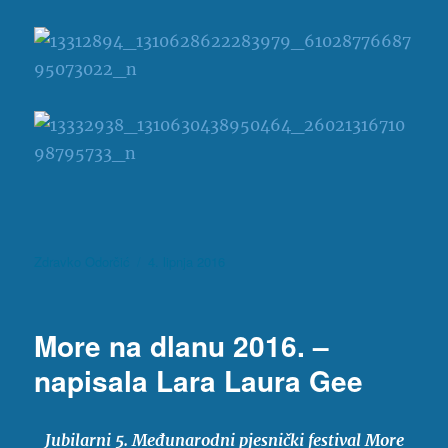
Autor
Objavljeno
Zdravko Odorčić
4. lipnja 2016
dana
More na dlanu 2016. –
napisala Lara Laura Gee
Jubilarni 5. Međunarodni pjesnički festival More