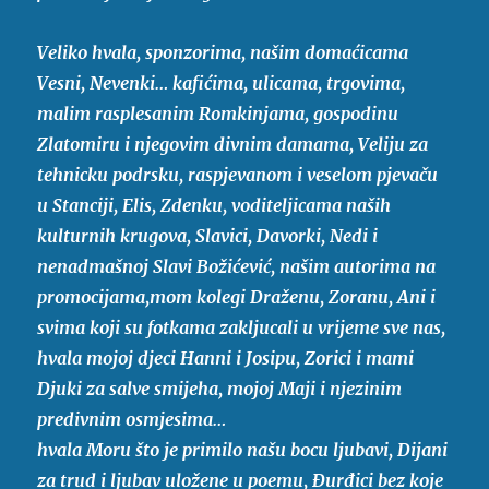
Veliko hvala, sponzorima, našim domaćicama
Vesni, Nevenki… kafićima, ulicama, trgovima,
malim rasplesanim Romkinjama, gospodinu
Zlatomiru i njegovim divnim damama, Veliju za
tehnicku podrsku, raspjevanom i veselom pjevaču
u Stanciji, Elis, Zdenku, voditeljicama naših
kulturnih krugova, Slavici, Davorki, Nedi i
nenadmašnoj Slavi Božićević, našim autorima na
promocijama,mom kolegi Draženu, Zoranu, Ani i
svima koji su fotkama zakljucali u vrijeme sve nas,
hvala mojoj djeci Hanni i Josipu, Zorici i mami
Djuki za salve smijeha, mojoj Maji i njezinim
predivnim osmjesima…
hvala Moru što je primilo našu bocu ljubavi, Dijani
za trud i ljubav uložene u poemu, Đurđici bez koje