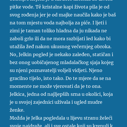
pitke vode. Tê kristalne kapi života pila je od
svog rođenja jer je od majke naučila kako je baš
na tom mjestu voda najbolja za piće. I ljeti i
zimi je taman toliko hladna da ju nikada ne
zaboli grlo ili da ne mora razbijati led kako bi
utažila žeđ nakon ukusnog večernjeg obroka.
No, Jelkin pogled je nekako zaleđen, statičan i
bez onog uobičajenog mladalačkog sjaja kojeg
su njeni poznavatelji voljeli vidjeti. Njeno
gracilno tijelo, isto tako. Do te mjere da se na
momente ne može vjerovati da je to ona.
Jelkica, jedna od najljepših srna u okolici, koja
je u svojoj zajednici uživala i ugled mudre
ženke.
Možda je Jelka pogledala u lijevu stranu želeći
svoje najdraže, ali i sve ostale koji su krenuli k