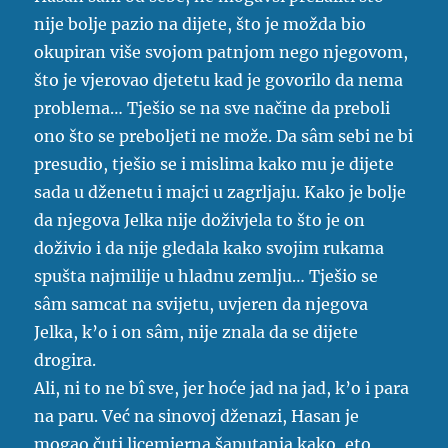
nije bolje pazio na dijete, što je možda bio
okupiran više svojom patnjom nego njegovom,
što je vjerovao djetetu kad je govorilo da nema
problema… Tješio se na sve načine da preboli
ono što se preboljeti ne može. Da sâm sebi ne bi
presudio, tješio se i mislima kako mu je dijete
sada u dženetu i majci u zagrljaju. Kako je bolje
da njegova Jelka nije doživjela to što je on
doživio i da nije gledala kako svojim rukama
spušta najmilije u hladnu zemlju… Tješio se
sâm samcat na svijetu, uvjeren da njegova
Jelka, k’o i on sâm, nije znala da se dijete
drogira.
Ali, ni to ne bî sve, jer hoće jad na jad, k’o i para
na paru. Već na sinovoj dženazi, Hasan je
mogao čuti licemjerna šaputanja kako, eto,