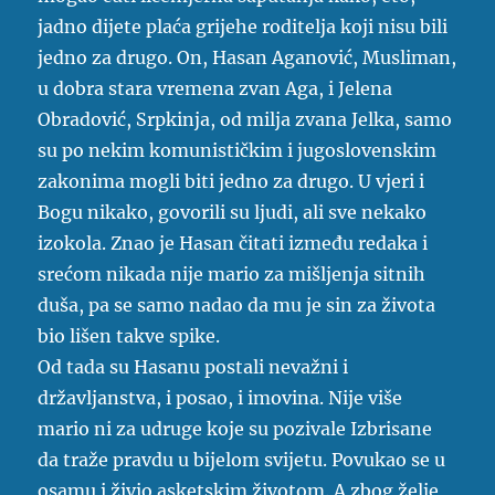
jadno dijete plaća grijehe roditelja koji nisu bili
jedno za drugo. On, Hasan Aganović, Musliman,
u dobra stara vremena zvan Aga, i Jelena
Obradović, Srpkinja, od milja zvana Jelka, samo
su po nekim komunističkim i jugoslovenskim
zakonima mogli biti jedno za drugo. U vjeri i
Bogu nikako, govorili su ljudi, ali sve nekako
izokola. Znao je Hasan čitati između redaka i
srećom nikada nije mario za mišljenja sitnih
duša, pa se samo nadao da mu je sin za života
bio lišen takve spike.
Od tada su Hasanu postali nevažni i
državljanstva, i posao, i imovina. Nije više
mario ni za udruge koje su pozivale Izbrisane
da traže pravdu u bijelom svijetu. Povukao se u
osamu i živio asketskim životom. A zbog želje