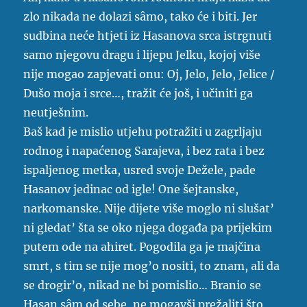
zlo nikada ne dolazi sâmo, tako će i biti. Jer
sudbina neće htjeti iz Hasanova srca istrgnuti
samo njegovu dragu i lijepu Jelku, kojoj više
nije mogao zapjevati onu: Oj, Jelo, Jelo, Jelice /
Dušo moja i srce…, tražit će još, i učiniti ga
neutješnim.
Baš kad je mislio utjehu potražiti u zagrljaju
rodnog i napaćenog Sarajeva, i bez rata i bez
ispaljenog metka, usred svoje Dežele, pade
Hasanov jedinac od igle! One šejtanske,
narkomanske. Nije dijete više moglo ni slušat’
ni gledat’ šta se oko njega događa pa prijekim
putem ode na ahiret. Pogodila ga je majčina
smrt, s tim se nije mog’o nositi, to znam, ali da
se drogir’o, nikad ne bi pomislio… Branio se
Hasan sâm od sebe, ne mogavši prežaliti što