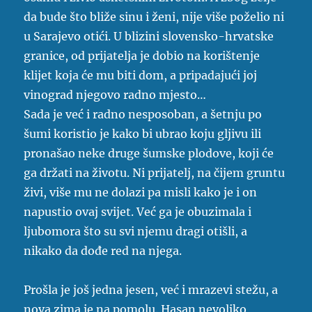
da bude što bliže sinu i ženi, nije više poželio ni
u Sarajevo otići. U blizini slovensko-hrvatske
granice, od prijatelja je dobio na korištenje
klijet koja će mu biti dom, a pripadajući joj
vinograd njegovo radno mjesto…
Sada je već i radno nesposoban, a šetnju po
šumi koristio je kako bi ubrao koju gljivu ili
pronašao neke druge šumske plodove, koji će
ga držati na životu. Ni prijatelj, na čijem gruntu
živi, više mu ne dolazi pa misli kako je i on
napustio ovaj svijet. Već ga je obuzimala i
ljubomora što su svi njemu dragi otišli, a
nikako da dođe red na njega.
Prošla je još jedna jesen, već i mrazevi stežu, a
nova zima je na pomolu. Hasan nevoljko