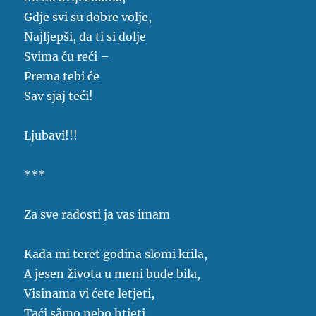
Gdje svi su dobre volje,
Najljepši, da ti si dolje
Svima ću reći –
Prema tebi će
Sav sjaj teći!
Ljubavi!!!
***
Za sve radosti ja vas imam
Kada mi teret godina slomi krila,
A jesen života u meni bude bila,
Visinama vi ćete letjeti,
Taći sâmo nebo htjeti.