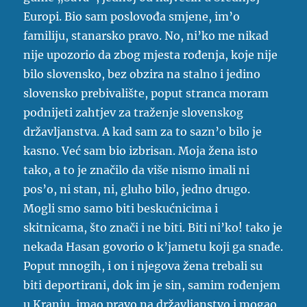
Europi. Bio sam poslovođa smjene, im’o
familiju, stanarsko pravo. No, ni’ko me nikad
nije upozorio da zbog mjesta rođenja, koje nije
bilo slovensko, bez obzira na stalno i jedino
slovensko prebivalište, poput stranca moram
podnijeti zahtjev za traženje slovenskog
državljanstva. A kad sam za to sazn’o bilo je
kasno. Već sam bio izbrisan. Moja žena isto
tako, a to je značilo da više nismo imali ni
pos’o, ni stan, ni, gluho bilo, jedno drugo.
Mogli smo samo biti beskućnicima i
skitnicama, što znači i ne biti. Biti ni’ko! tako je
nekada Hasan govorio o k’jametu koji ga snađe.
Poput mnogih, i on i njegova žena trebali su
biti deportirani, dok im je sin, samim rođenjem
u Kranju, imao pravo na državljanstvo i mogao