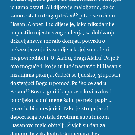
je tamo ostati. Ali dijete je maloljetno, đe će
sâmo ostat u drugoj državi!? pitao se u čudu
Hasan. A opet, i to dijete je, iako nikada nije
napustilo mjesto svog rođenja, za dobivanje
državljanstva moralo donijeti potvrdu o
nekažnjavanju iz zemlje u kojoj su rođeni
njegovi roditelji. O, Alahu, dragi Alahu! Pa je l’
ovo moguće i ‘ko je tu lud? nastavio bi Hasan s
nizanjima pitanja, čudeći se ljudskoj gluposti i
dozivajući Boga u pomoć. Pa ‘ko će sad u
Bosnu!? Bosna gori i kupa se u krvi uzduž i
poprijeko, a oni mene šalju po neki papir…,
govorio bi u nevjerici. Tako je strepnja od
deportacijâ postala životnim suputnikom
Hasanove male obitelji. Živjeli su dan za
danom, bez ikakvih dokumenata, bez