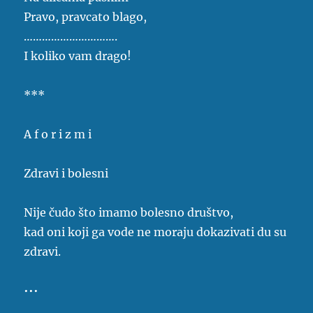
Pravo, pravcato blago,
………………………….
I koliko vam drago!
***
A f o r i z m i
Zdravi i bolesni
Nije čudo što imamo bolesno društvo,
kad oni koji ga vode ne moraju dokazivati du su
zdravi.
•••