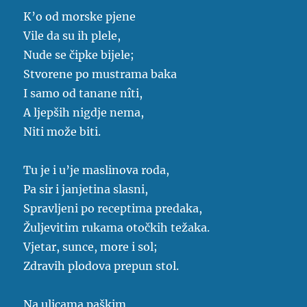
K’o od morske pjene
Vile da su ih plele,
Nude se čipke bijele;
Stvorene po mustrama baka
I samo od tanane nîti,
A ljepših nigdje nema,
Niti može biti.
Tu je i u’je maslinova roda,
Pa sir i janjetina slasni,
Spravljeni po receptima predaka,
Žuljevitim rukama otočkih težaka.
Vjetar, sunce, more i sol;
Zdravih plodova prepun stol.
Na ulicama paškim