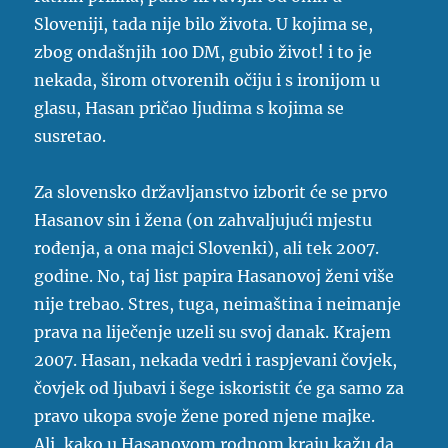
Sloveniji, tada nije bilo života. U kojima se,
zbog ondašnjih 100 DM, gubio život! i to je
nekada, širom otvorenih očiju i s ironijom u
glasu, Hasan pričao ljudima s kojima se
susretao.
Za slovensko državljanstvo izborit će se prvo
Hasanov sin i žena (on zahvaljujući mjestu
rođenja, a ona majci Slovenki), ali tek 2007.
godine. No, taj list papira Hasanovoj ženi više
nije trebao. Stres, tuga, neimaština i neimanje
prava na liječenje uzeli su svoj danak. Krajem
2007. Hasan, nekada vedri i raspjevani čovjek,
čovjek od ljubavi i šege iskoristit će ga samo za
pravo ukopa svoje žene pored njene majke.
Ali, kako u Hasanovom rodnom kraju kažu da