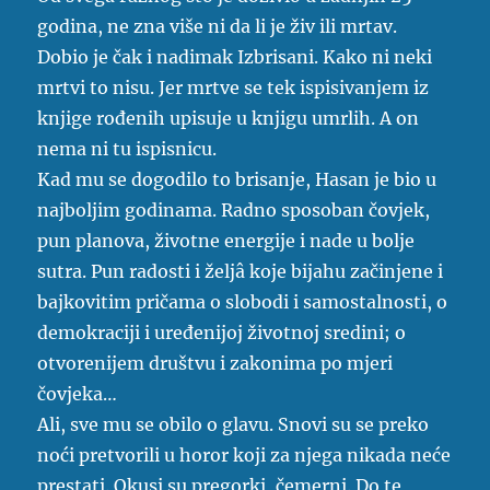
godina, ne zna više ni da li je živ ili mrtav.
Dobio je čak i nadimak Izbrisani. Kako ni neki
mrtvi to nisu. Jer mrtve se tek ispisivanjem iz
knjige rođenih upisuje u knjigu umrlih. A on
nema ni tu ispisnicu.
Kad mu se dogodilo to brisanje, Hasan je bio u
najboljim godinama. Radno sposoban čovjek,
pun planova, životne energije i nade u bolje
sutra. Pun radosti i željâ koje bijahu začinjene i
bajkovitim pričama o slobodi i samostalnosti, o
demokraciji i uređenijoj životnoj sredini; o
otvorenijem društvu i zakonima po mjeri
čovjeka…
Ali, sve mu se obilo o glavu. Snovi su se preko
noći pretvorili u horor koji za njega nikada neće
prestati. Okusi su pregorki, čemerni. Do te