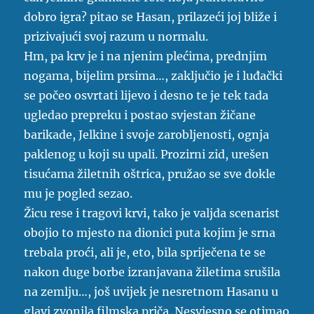
dobro igra? pitao se Hasan, prilazeći joj bliže i
prizivajući svoj razum u normalu.
Hm, pa krv je i na njenim plećima, prednjim
nogama, bijelim prsima…, zaključio je i luđački
se počeo osvrtati lijevo i desno te je tek tada
ugledao prepreku i postao svjestan žičane
barikade, Jelkine i svoje zarobljenosti, ognja
paklenog u koji su upali. Prozirni zid, urešen
tisućama žiletnih oštrica, pružao se sve dokle
mu je pogled sezao.
Žicu rese i tragovi krvi, tako je valjda scenarist
obojio to mjesto na dionici puta kojim je srna
trebala proći, ali je, eto, bila spriječena te se
nakon duge borbe izranjavana žiletima srušila
na zemlju…, još uvijek je nesretnom Hasanu u
glavi zvonila filmska priča. Nesvjesno se otimao