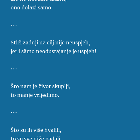
ono dolazi samo.
•••
Stići zadnji na cilj nije neuspjeh,
jer i sâmo neodustajanje je uspjeh!
•••
Što nam je život skuplji,
to manje vrijedimo.
•••
Što su ih više hvalili,
to su sve niže padali.