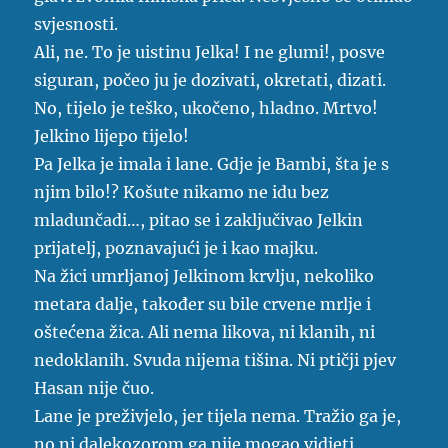
svjesnosti.
Ali, ne. To je uistinu Jelka! I ne glumi!, posve
siguran, počeo ju je dozivati, okretati, dizati.
No, tijelo je teško, ukočeno, hladno. Mrtvo!
Jelkino lijepo tijelo!
Pa Jelka je imala i lane. Gdje je Bambi, šta je s
njim bilo!? Košute nikamo ne idu bez
mladunčadi…, pitao se i zaključivao Jelkin
prijatelj, poznavajući je i kao majku.
Na žici umrljanoj Jelkinom krvlju, nekoliko
metara dalje, također su bile crvene mrlje i
oštećena žica. Ali nema likova, ni klanih, ni
nedoklanih. Svuda nijema tišina. Ni ptičji pjev
Hasan nije čuo.
Lane je preživjelo, jer tijela nema. Tražio ga je,
no ni dalekozorom ga nije mogao vidjeti,