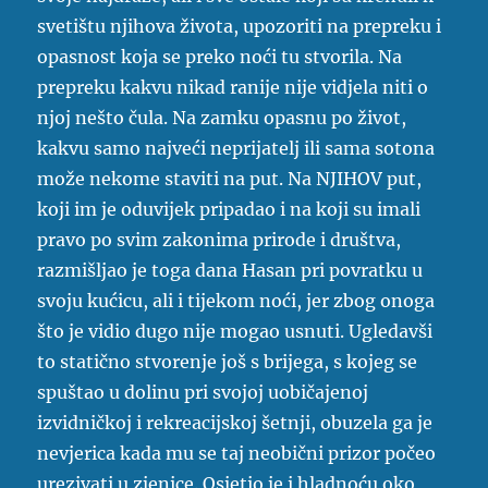
svetištu njihova života, upozoriti na prepreku i
opasnost koja se preko noći tu stvorila. Na
prepreku kakvu nikad ranije nije vidjela niti o
njoj nešto čula. Na zamku opasnu po život,
kakvu samo najveći neprijatelj ili sama sotona
može nekome staviti na put. Na NJIHOV put,
koji im je oduvijek pripadao i na koji su imali
pravo po svim zakonima prirode i društva,
razmišljao je toga dana Hasan pri povratku u
svoju kućicu, ali i tijekom noći, jer zbog onoga
što je vidio dugo nije mogao usnuti. Ugledavši
to statično stvorenje još s brijega, s kojeg se
spuštao u dolinu pri svojoj uobičajenoj
izvidničkoj i rekreacijskoj šetnji, obuzela ga je
nevjerica kada mu se taj neobični prizor počeo
urezivati u zjenice. Osjetio je i hladnoću oko