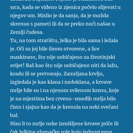
srca, kada se viđeno iz zjenica počelo slijevati u
njegov um. Mislio je da sanja, da je možda
skrenuo s pameti ili da se preko noći našao u
Zemlji čudesa.
Tu, na tom stratištu, Jelka je bila sama i ležala
je. Oči su joj bile širom otvorene, a lice
maskirano, što nije uobičajeno za životinjski
svijet! Baš kao što nije uobičajeno niti da lažu,
kradu ili se pretvaraju. Zamrljana krvlju,
izgledala je kao klana i nedoklana, a krvave
mrlje bile su i na njenom svilenom krznu, koje
je na mjestima bez crveno-smeđih mrlja bilo
čisto i sjajno kao da je krenula na neki svečani
bal.
Nisu li to mrlje neke izmišljene krvave priče ili
čak Jelkine glumačke role koju jednostavno