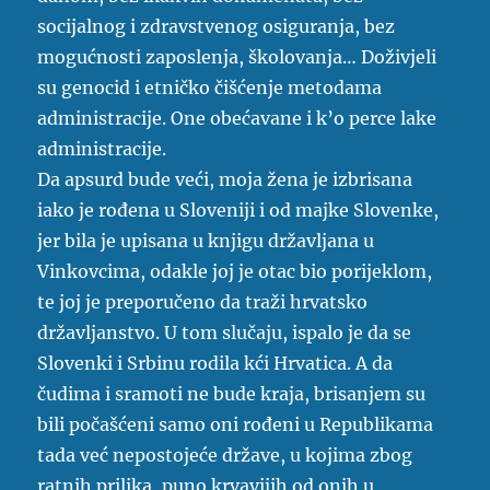
socijalnog i zdravstvenog osiguranja, bez
mogućnosti zaposlenja, školovanja… Doživjeli
su genocid i etničko čišćenje metodama
administracije. One obećavane i k’o perce lake
administracije.
Da apsurd bude veći, moja žena je izbrisana
iako je rođena u Sloveniji i od majke Slovenke,
jer bila je upisana u knjigu državljana u
Vinkovcima, odakle joj je otac bio porijeklom,
te joj je preporučeno da traži hrvatsko
državljanstvo. U tom slučaju, ispalo je da se
Slovenki i Srbinu rodila kći Hrvatica. A da
čudima i sramoti ne bude kraja, brisanjem su
bili počašćeni samo oni rođeni u Republikama
tada već nepostojeće države, u kojima zbog
ratnih prilika, puno krvavijih od onih u