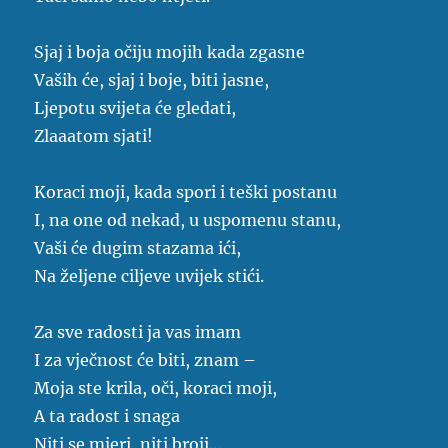
Sjaj i boja očiju mojih kada zgasne
Vaših će, sjaj i boje, biti jasne,
Ljepotu svijeta će gledati,
Zlaaatom sjati!
Koraci moji, kada spori i teški postanu
I, na one od nekad, u uspomenu stanu,
Vaši će dugim stazama ići,
Na željene ciljeve uvijek stići.
Za sve radosti ja vas imam
I za vječnost će biti, znam –
Moja ste krila, oči, koraci moji,
A ta radost i snaga
Niti se mjeri, niti broji…