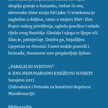
skuplja granje u šumarku, trebat će mu,
slovenske zime znaju biti jake. U stankama je
zagledan u daljinu, tamo u smjeru žilet-žice.
Poput nekog priviđenja, ugleda gracilno i mlado
tijelo svog Bambija. Gledaju i njega te lijepe oči.
Sâm je, primjećuje. Doziva ga, bojažljivo.
Ljepotan se dvoumi. Usred mukle pustoši i
beznađa, Hasanovo srce preplavljuje ljubav.
„PARALELNI SVJETOVI“
8. KNS MEĐUNARODNI KNJIŽEVNI SUSRETI
Sarajevo 2017.
(Zahvalnica i Pohvala za kreativni doprinos
Manifestaciji)
Bibliografija