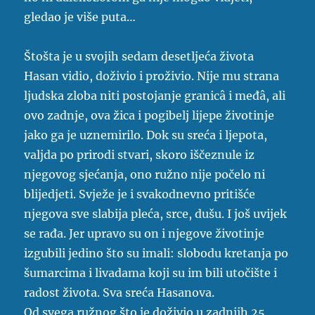
gledao je više puta…
Štošta je u svojih sedam desetljeća života
Hasan vidio, doživio i proživio. Nije mu strana
ljudska zloba niti postojanje granicâ i međâ, ali
ovo zadnje, ova žica i pogibelj lijepe životinje
jako ga je uznemirilo. Dok su sreća i ljepota,
valjda po prirodi stvari, skoro iščeznule iz
njegovog sjećanja, ono ružno nije počelo ni
blijedjeti. Svježe je i svakodnevno pritišće
njegova sve slabija pleća, srce, dušu. I još uvijek
se rađa. Jer upravo su on i njegove životinje
izgubili jedino što su imali: slobodu kretanja po
šumarcima i livadama koji su im bili utočište i
radost života. Sva sreća Hasanova.
Od svega ružnog što je doživio u zadnjih 25