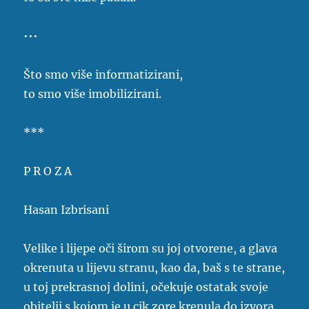
•••
Što smo više informatizirani,
to smo više imobilizirani.
***
P R O Z A
Hasan Izbrisani
Velike i lijepe oči širom su joj otvorene, a glava
okrenuta u lijevu stranu, kao da, baš s te strane,
u toj prekrasnoj dolini, očekuje ostatak svoje
obitelji s kojom je u cik zore krenula do izvora