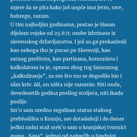
mjere da se pita kako još uopće ima jetru, srce,
bubrege, razum.
U tim najboljim godinama, postao je Hasan
dijelom vojske od 25.671. osobe izbrisane iz
slovenskog državljanstva. I još su ga prokazivali
kao nekoga tko je pucao po Sloveniji, kao
ratnog profitera, kao partizana, komunista i
kalkulatora te je, upravo zbog tog famoznog
„kalkuliranja“, za sve što mu se dogodilo bio i
sâm kriv. Ali, on ništa nije razumio. Niti onda,
devedesetih godina prošlog stoljeća, niti ikada
poslije.
Im’o sam uredno regulisan status stalnog
prebivališta u Kranju, sav dotadašnji i do danas
jedini radni staž stek’o sam u kranjskoj tvornici
gume „Sava“, jednoj od najvećih u Srednjoj