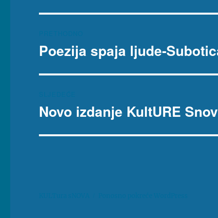
Navigacija
PRETHODNO
objava
Poezija spaja ljude-Subotic
Prethodna
objava:
SLJEDEĆE
Novo izdanje KultURE Sno
Sljedeća
objava:
KULTura sNOVA
Ponosno pokreće WordPress