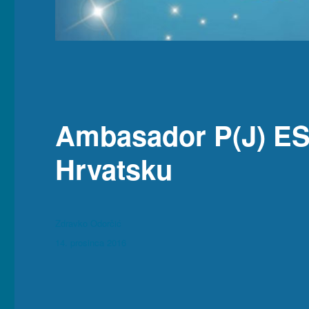
Ambasador P(J) E
Hrvatsku
Autor
Zdravko Odorčić
Objavljeno
14. prosinca 2016
dana