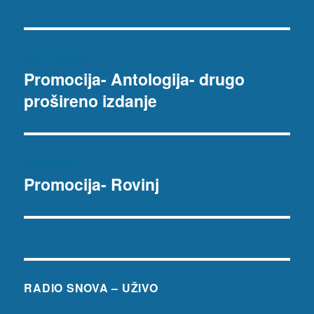
Navigacija
PRETHODNO
objava
Promocija- Antologija- drugo
Prethodna
prošireno izdanje
objava:
SLJEDEĆE
Promocija- Rovinj
Sljedeća
objava:
RADIO SNOVA – UŽIVO