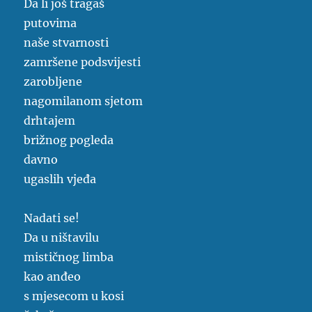
Da li još tragaš
putovima
naše stvarnosti
zamršene podsvijesti
zarobljene
nagomilanom sjetom
drhtajem
brižnog pogleda
davno
ugaslih vjeđa
Nadati se!
Da u ništavilu
mističnog limba
kao anđeo
s mjesecom u kosi