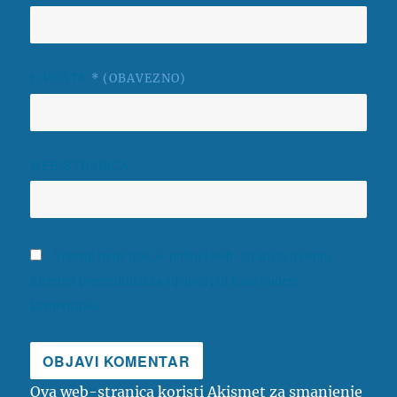
E-POŠTA
* (OBAVEZNO)
WEB-STRANICA
Spremi moje ime, e-poštu i web-stranicu u ovom
internet pregledniku za sljedeći put kada budem
komentirao.
Ova web-stranica koristi Akismet za smanjenje