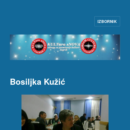
IZBORNIK
KULTura sNOVA
Bosiljka Kužić