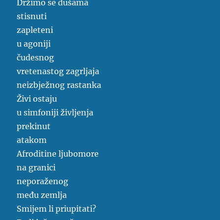
Držimo se dušama
stisnuti
zapleteni
u agoniji
čudesnog
vretenastog zagrljaja
neizbježnog rastanka
Živi ostaju
u simfoniji življenja
prekinut
atakom
Afroditine ljubomore
na granici
neporaženog
među zemlja
Smijem li priupitati?