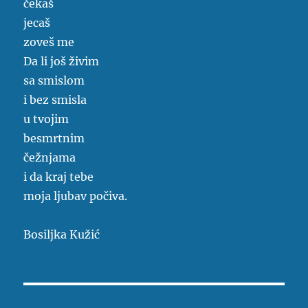
čekaš
jecaš
zoveš me
Da li još živim
sa smislom
i bez smisla
u tvojim
besmrtnim
čežnjama
i da kraj tebe
moja ljubav počiva.
Bosiljka Kužić