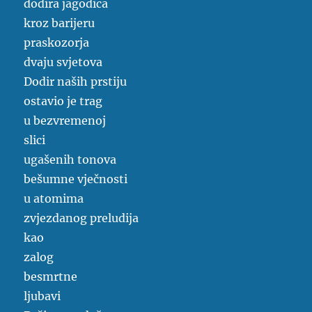
dodira jagodica
kroz barijeru
praskozorja
dvaju svjetova
Dodir naših prstiju
ostavio je trag
u bezvremenoj
slici
ugašenih tonova
bešumne vječnosti
u atomima
zvjezdanog preludija
kao
zalog
besmrtne
ljubavi