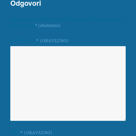
Odgovori
Vaša adresa e-pošte neće biti objavljena.
Obavezna polja su
označena sa
* (obavezno)
KOMENTAR
* (OBAVEZNO)
IME
* (OBAVEZNO)