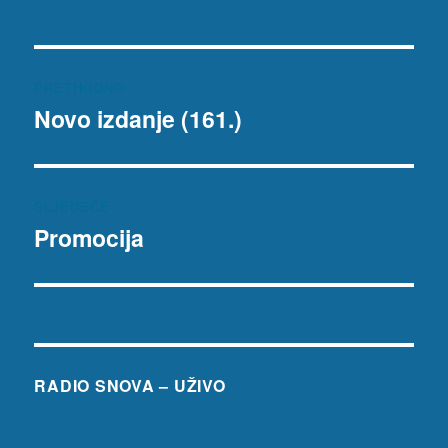
Navigacija
PRETHODNO
objava
Novo izdanje (161.)
Prethodna
objava:
SLJEDEĆE
Promocija
Sljedeća
objava:
RADIO SNOVA – UŽIVO