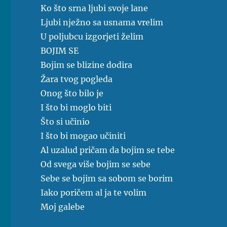
Ko što srna ljubi svoje lane
Ljubi nježno sa usnama vrelim
U poljubcu izgorjeti želim
BOJIM SE
Bojim se blizine dodira
Žara tvog pogleda
Onog što bilo je
I što bi moglo biti
Što si učinio
I što bi mogao učiniti
Al uzalud pričam da bojim se tebe
Od svega više bojim se sebe
Sebe se bojim sa sobom se borim
Iako poričem al ja te volim
Moj galebe