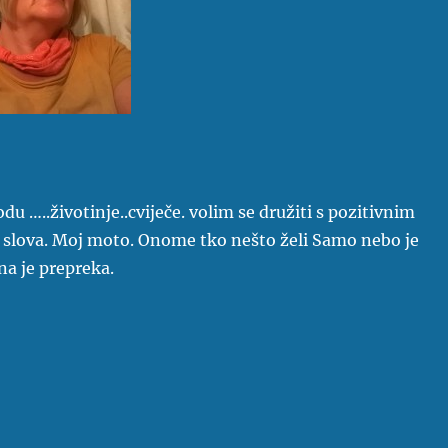
du …..životinje..cviječe. volim se družiti s pozitivnim
 slova. Moj moto. Onome tko nešto želi Samo nebo je
na je prepreka.