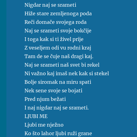
Nigdar naj se srameti
Hiže stare zemljenoga poda
Reči domače svojega roda
Naj se srameti svoje bokčije
I toga kak si ti živel prije
Z veseljem odi vu rodni kraj
Tam de se čuje naš dragi kaj.
Naj se srameti naš svet bi rekel
Ni važno kaj imaš nek kak si stekel
Bolje siromak na miru spati
Nek sene svoje se bojati
Pred njum bežati
I naj nigdar naj se srameti.
LJUBI ME
Ljubi me nježno
Ko što lahor ljubi ruži grane