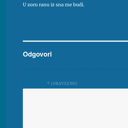
U zoru ranu iz sna me budi.
Odgovori
Vaša adresa e-pošte neće biti objavljena.
Obavezna polja s
KOMENTAR
* (OBAVEZNO)