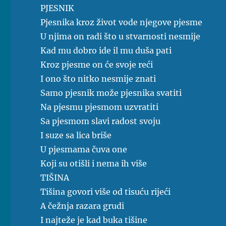
PJESNIK
Pjesnika kroz život vode njegove pjesme
U njima on radi što u stvarnosti nesmije
Kad mu dobro ide il mu duša pati
Kroz pjesme on će svoje reći
I ono što nitko nesmije znati
Samo pjesnik može pjesnika svatiti
Na pjesmu pjesmom uzvratiti
Sa pjesmom slavi radost svoju
I suze sa lica briše
U pjesmama čuva one
Koji su otišli i nema ih više
TIŠINA
Tišina govori više od tisuću rijeći
A čežnja razara grudi
I najteže je kad buka tišine