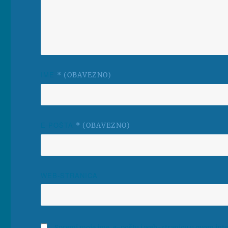
IME
* (OBAVEZNO)
E-POŠTA
* (OBAVEZNO)
WEB-STRANICA
Spremi moje ime, e-poštu i web-stranicu u ovom inte