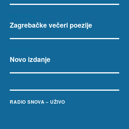
Navigacija
PRETHODNO
objava
Zagrebačke večeri poezije
Prethodna
objava:
SLJEDEĆE
Novo izdanje
Sljedeća
objava:
RADIO SNOVA – UŽIVO