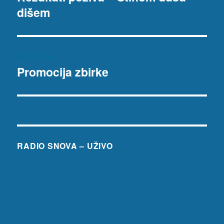
dišem
objava:
SLJEDEĆE
Promocija zbirke
Sljedeća
objava:
RADIO SNOVA – UŽIVO