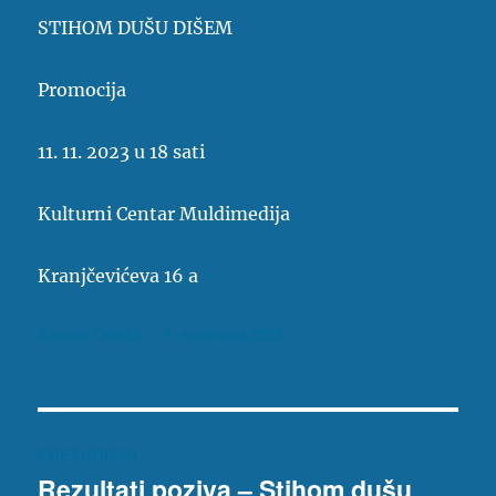
STIHOM DUŠU DIŠEM
Promocija
11. 11. 2023 u 18 sati
Kulturni Centar Muldimedija
Kranjčevićeva 16 a
Autor
Objavljeno
Zdravko Odorčić
8. studenoga 2023
dana
Navigacija
PRETHODNO
objava
Rezultati poziva – Stihom dušu
Prethodna