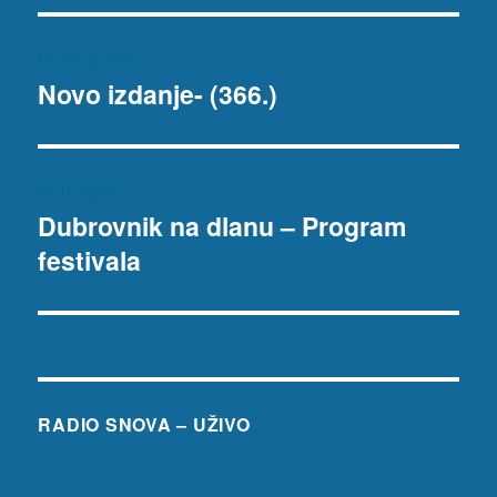
Navigacija
PRETHODNO
objava
Novo izdanje- (366.)
Prethodna
objava:
SLJEDEĆE
Dubrovnik na dlanu – Program
Sljedeća
festivala
objava:
RADIO SNOVA – UŽIVO