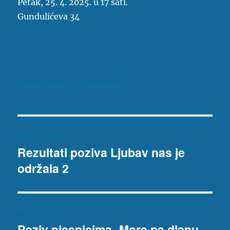
Petak, 25. 4. 2025. u 17 sati.
Gundulićeva 34
Autor
Objavljeno
Zdravko Odorčić
26. travnja 2025
dana
Navigacija
PRETHODNO
objava
Rezultati poziva Ljubav nas je
Prethodna
održala 2
objava:
SLJEDEĆE
Poziv pjesnicima- More na dlanu
Sljedeća