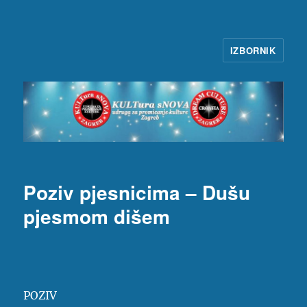
IZBORNIK
KULTura sNOVA
Poziv pjesnicima – Dušu
pjesmom dišem
POZIV