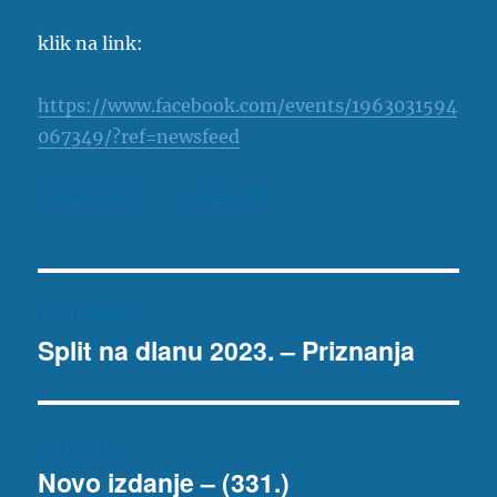
klik na link:
https://www.facebook.com/events/1963031594
067349/?ref=newsfeed
Autor
Objavljeno
Zdravko Odorčić
1. listopada 2023
dana
Navigacija
PRETHODNO
objava
Split na dlanu 2023. – Priznanja
Prethodna
objava:
SLJEDEĆE
Novo izdanje – (331.)
Sljedeća