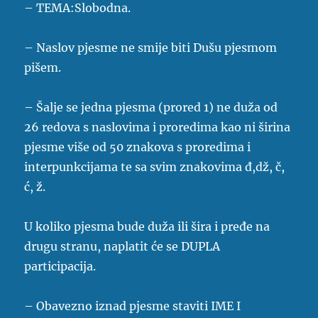
– TEMA:Slobodna.
– Naslov pjesme ne smije biti Dušu pjesmom
pišem.
– Šalje se jedna pjesma (prored 1) ne duža od
26 redova s naslovima i proredima kao ni širina
pjesme više od 50 znakova s proredima i
interpunkcijama te sa svim znakovima đ,dž, č,
ć, ž.
U koliko pjesma bude duža ili šira i pređe na
drugu stranu, naplatit će se DUPLA
participacija.
– Obavezno iznad pjesme staviti IME I