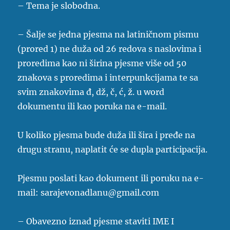
– Tema je slobodna.
– Šalje se jedna pjesma na latiničnom pismu
(prored 1) ne duža od 26 redova s naslovima i
proredima kao ni širina pjesme više od 50
znakova s proredima i interpunkcijama te sa
svim znakovima đ, dž, č, ć, ž. u word
dokumentu ili kao poruka na e-mail.
U koliko pjesma bude duža ili šira i pređe na
drugu stranu, naplatit će se dupla participacija.
Pjesmu poslati kao dokument ili poruku na e-
mail:
sarajevonadlanu@gmail.com
– Obavezno iznad pjesme staviti IME I