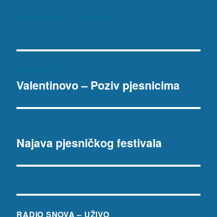
Autor
Objavljeno
Zdravko Odorčić
11. ožujka 2024
dana
Navigacija
PRETHODNO
objava
Valentinovo – Poziv pjesnicima
Prethodna
objava:
SLJEDEĆE
Najava pjesničkog festivala
Sljedeća
objava:
RADIO SNOVA – UŽIVO