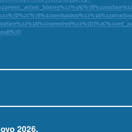
22event_action_history%22%3A[%7B%22surface%2
22%7D%2C%7B%22mechanism%22%3A%22attachm
urface%22%3A%22newsfeed%22%7D]%2C%22ref_n
Anull%7D
novo 2026.