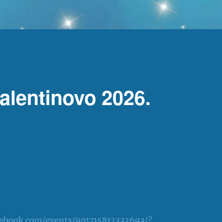
alentinovo 2026.
cebook.com/events/901715812332693/?