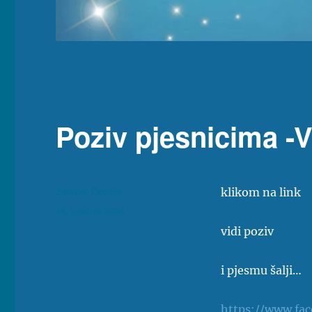
Poziv pjesnicima -V
Autor
Zdravko Odorčić
klikom na link
Objavljeno
14. siječnja 2026
dana
vidi poziv
i pjesmu šalji…
https://www.fa