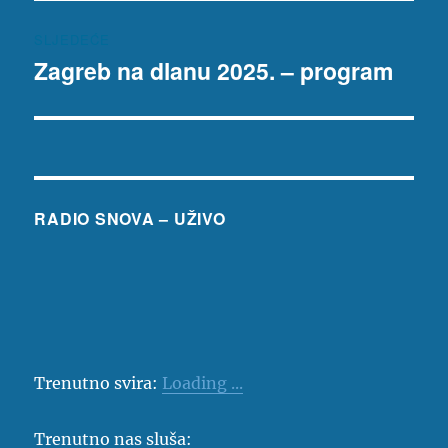
SLJEDEĆE
Zagreb na dlanu 2025. – program
Sljedeća
objava:
RADIO SNOVA – UŽIVO
Trenutno svira:
Loading ...
Trenutno nas sluša: