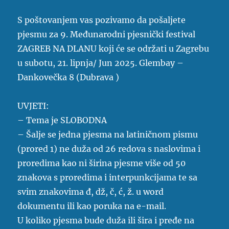
S poštovanjem vas pozivamo da pošaljete
pjesmu za 9. Međunarodni pjesnički festival
ZAGREB NA DLANU koji će se održati u Zagrebu
u subotu, 21. lipnja/ Jun 2025. Glembay –
Dankovečka 8 (Dubrava )
UVJETI:
– Tema je SLOBODNA
– Šalje se jedna pjesma na latiničnom pismu
(prored 1) ne duža od 26 redova s naslovima i
proredima kao ni širina pjesme više od 50
znakova s proredima i interpunkcijama te sa
svim znakovima đ, dž, č, ć, ž. u word
dokumentu ili kao poruka na e-mail.
U koliko pjesma bude duža ili šira i pređe na