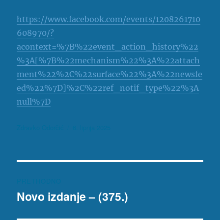
https://www.facebook.com/events/1208261710
608970/?
acontext=%7B%22event_action_history%22
%3A[%7B%22mechanism%22%3A%22attach
ment%22%2C%22surface%22%3A%22newsfe
ed%22%7D]%2C%22ref_notif_type%22%3A
null%7D
Autor
Objavljeno
Zdravko Odorčić
6. lipnja 2025
dana
Navigacija
PRETHODNO
objava
Novo izdanje – (375.)
Prethodna
objava: