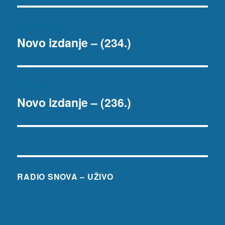
Navigacija
PRETHODNO
objava
Novo izdanje – (234.)
Prethodna
objava:
SLJEDEĆE
Novo izdanje – (236.)
Sljedeća
objava:
RADIO SNOVA – UŽIVO