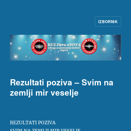
IZBORNIK
KULTura sNOVA
Rezultati poziva – Svim na
zemlji mir veselje
REZULTATI POZIVA
SVIM NA ZEMLJI MIR VESELJE