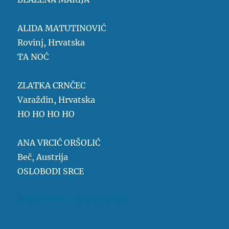
ALIDA MATUTINOVIĆ
Rovinj, Hrvatska
TA NOĆ
ZLATKA CRNČEC
Varaždin, Hrvatska
HO HO HO HO
ANA VRCIĆ ORŠOLIĆ
Beč, Austrija
OSLOBODI SRCE
Autor
Objavljeno
Zdravko Odorčić
12. prosinca 2020
dana