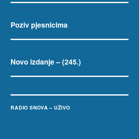
Navigacija
PRETHODNO
objava
Poziv pjesnicima
Prethodna
objava:
SLJEDEĆE
Novo izdanje – (245.)
Sljedeća
objava:
RADIO SNOVA – UŽIVO