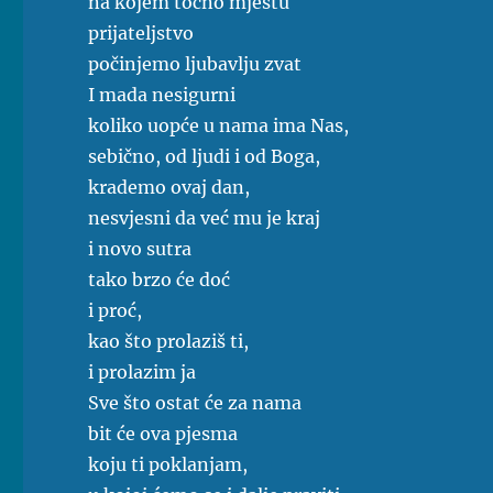
na kojem točno mjestu
prijateljstvo
počinjemo ljubavlju zvat
I mada nesigurni
koliko uopće u nama ima Nas,
sebično, od ljudi i od Boga,
krademo ovaj dan,
nesvjesni da već mu je kraj
i novo sutra
tako brzo će doć
i proć,
kao što prolaziš ti,
i prolazim ja
Sve što ostat će za nama
bit će ova pjesma
koju ti poklanjam,