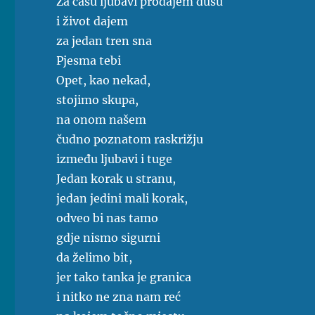
Za čašu ljubavi prodajem dušu
i život dajem
za jedan tren sna
Pjesma tebi
Opet, kao nekad,
stojimo skupa,
na onom našem
čudno poznatom raskrižju
između ljubavi i tuge
Jedan korak u stranu,
jedan jedini mali korak,
odveo bi nas tamo
gdje nismo sigurni
da želimo bit,
jer tako tanka je granica
i nitko ne zna nam reć