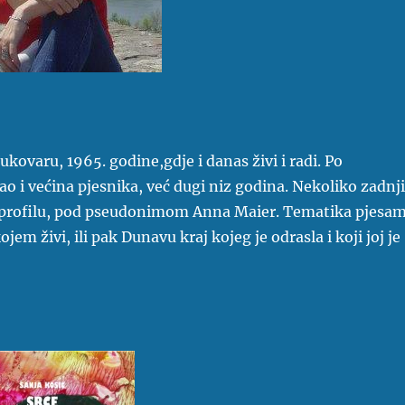
ovaru, 1965. godine,gdje i danas živi i radi. Po
ao i većina pjesnika, već dugi niz godina. Nekoliko zadnj
 profilu, pod pseudonimom Anna Maier. Tematika pjesa
jem živi, ili pak Dunavu kraj kojeg je odrasla i koji joj je