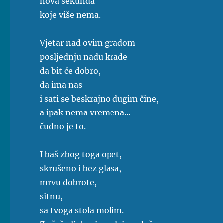
nova sekunda
koje više nema.
Vjetar nad ovim gradom
posljednju nadu krade
da bit će dobro,
da ima nas
i sati se beskrajno dugim čine,
a ipak nema vremena…
čudno je to.
I baš zbog toga opet,
skrušeno i bez glasa,
mrvu dobrote,
sitnu,
sa tvoga stola molim.