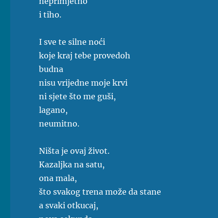
neprimjetno
i tiho.
I sve te silne noći
koje kraj tebe provedoh
budna
nisu vrijedne moje krvi
ni sjete što me guši,
lagano,
neumitno.
Ništa je ovaj život.
Kazaljka na satu,
ona mala,
što svakog trena može da stane
a svaki otkucaj,