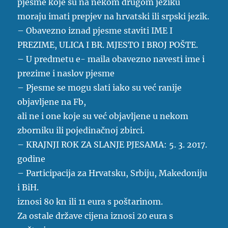
pjesme koje su na nekom drugom jeziku
moraju imati prepjev na hrvatski ili srpski jezik.
– Obavezno iznad pjesme staviti IME I
PREZIME, ULICA I BR. MJESTO I BROJ POŠTE.
– U predmetu e- maila obavezno navesti ime i
prezime i naslov pjesme
– Pjesme se mogu slati iako su već ranije
objavljene na Fb,
ali ne i one koje su već objavljene u nekom
zborniku ili pojedinačnoj zbirci.
– KRAJNJI ROK ZA SLANJE PJESAMA: 5. 3. 2017.
godine
– Participacija za Hrvatsku, Srbiju, Makedoniju
i BiH.
iznosi 80 kn ili 11 eura s poštarinom.
Za ostale države cijena iznosi 20 eura s