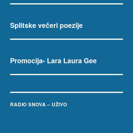
Navigacija
PRETHODNO
objava
Splitske večeri poezije
Prethodna
objava:
SLJEDEĆE
Promocija- Lara Laura Gee
Sljedeća
objava:
RADIO SNOVA – UŽIVO