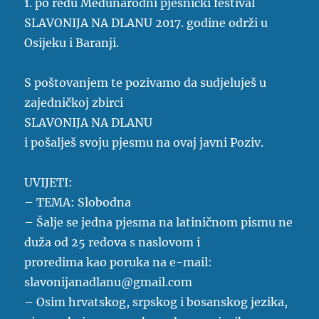
1. po redu Međunarodni pjesnički festival
SLAVONIJA NA DLANU 2017. godine održi u
Osijeku i Baranji.
S poštovanjem te pozivamo da sudjeluješ u
zajedničkoj zbirci
SLAVONIJA NA DLANU
i pošalješ svoju pjesmu na ovaj javni Poziv.
UVIJETI:
– TEMA: Slobodna
– Šalje se jedna pjesma na latiničnom pismu ne
duža od 25 redova s naslovom i
proredima kao poruka na e-mail:
slavonijanadlanu@gmail.com
– Osim hrvatskog, srpskog i bosanskog jezika,