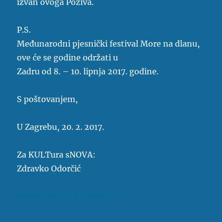
izvan ovoga Poziva.
P.S.
Međunarodni pjesnički festival More na dlanu,
ove će se godine održati u
Zadru od 8. – 10. lipnja 2017. godine.
S poštovanjem,
U Zagrebu, 20. 2. 2017.
Za KULTura sNOVA:
Zdravko Odorčić
Autor
Objavljeno
Zdravko Odorčić
23. veljače 2017
dana