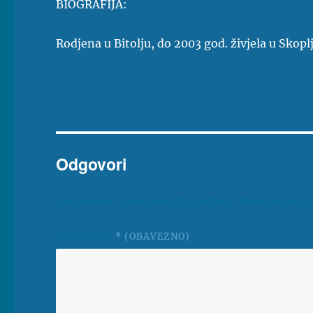
BIOGRAFIJA:
Rodjena u Bitolju, do 2003 god. živjela u Skopl
Odgovori
Vaša adresa e-pošte neće biti objavljena.
Obavezna polja s
KOMENTAR
* (OBAVEZNO)