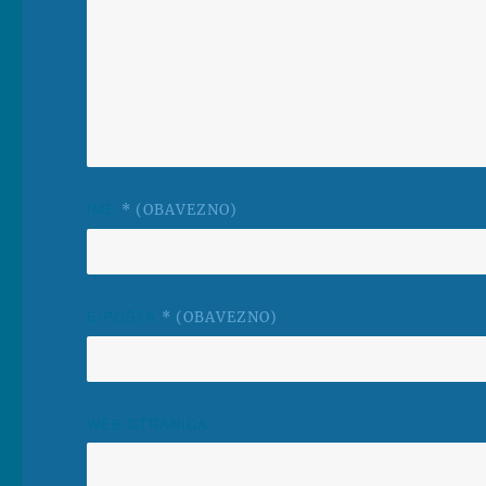
IME
* (OBAVEZNO)
E-POŠTA
* (OBAVEZNO)
WEB-STRANICA