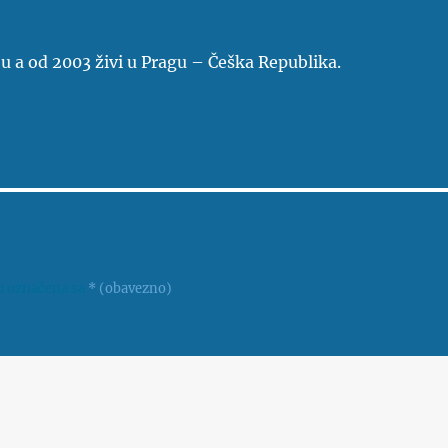
ju a od 2003 živi u Pragu – Češka Republika.
u označena sa
* (obavezno)