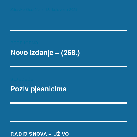
Autor
Objavljeno
Zdravko Odorčić
13. kolovoza 2021
dana
Navigacija
PRETHODNO
objava
Novo izdanje – (268.)
Prethodna
objava:
SLJEDEĆE
Poziv pjesnicima
Sljedeća
objava:
RADIO SNOVA – UŽIVO